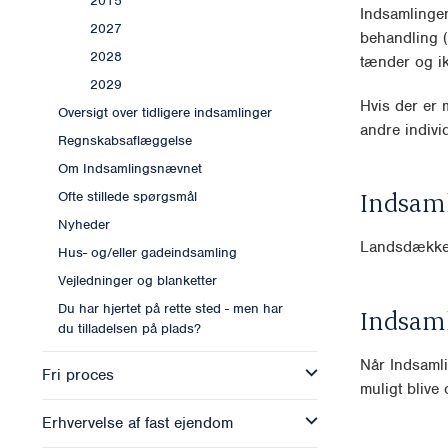
2015
Indsamlingen
2027
behandling (
2028
tænder og ik
2029
Hvis der er m
Oversigt over tidligere indsamlinger
andre individ
Regnskabsaflæggelse
Om Indsamlingsnævnet
Indsam
Ofte stillede spørgsmål
Nyheder
Landsdækk
Hus- og/eller gadeindsamling
Vejledninger og blanketter
Du har hjertet på rette sted - men har
Indsam
du tilladelsen på plads?
Når Indsamli
Fri proces
muligt blive o
Erhvervelse af fast ejendom