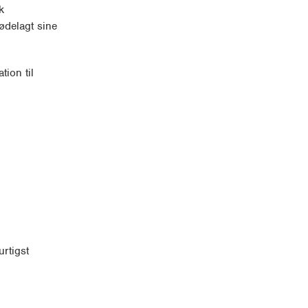
k
ødelagt sine
tion til
rtigst