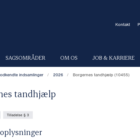
Kontakt
P
SAGSOMRÅDER
OM OS
JOB & KARRIERE
odkendte indsamlinger
2026
Borgernes tandhjælp (10455)
nes tandhjælp
Tilladelse § 3
oplysninger