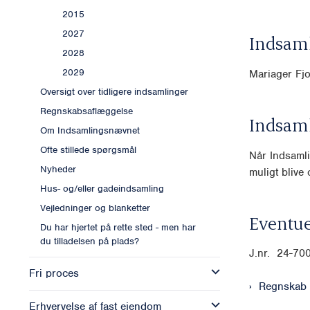
2015
2027
Indsam
2028
2029
Mariager Fj
Oversigt over tidligere indsamlinger
Regnskabsaflæggelse
Indsam
Om Indsamlingsnævnet
Ofte stillede spørgsmål
Når Indsamli
Nyheder
muligt blive o
Hus- og/eller gadeindsamling
Vejledninger og blanketter
Eventue
Du har hjertet på rette sted - men har
du tilladelsen på plads?
J.nr. 24-70
Fri proces
Regnskab
Erhvervelse af fast ejendom