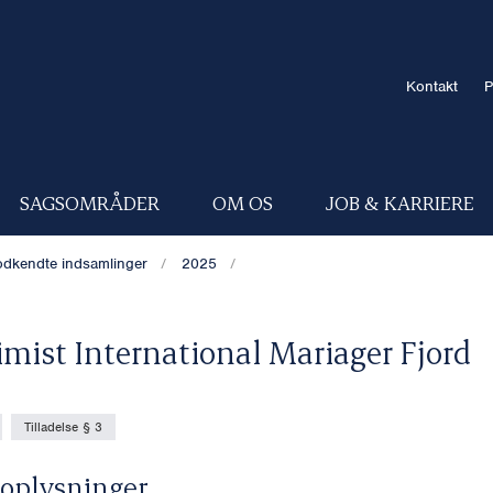
Kontakt
P
SAGSOMRÅDER
OM OS
JOB & KARRIERE
dkendte indsamlinger
2025
imist International Mariager Fjord
Tilladelse § 3
oplysninger