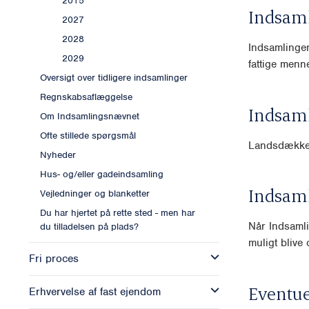
2015
Indsam
2027
2028
Indsamlingen
2029
fattige menn
Oversigt over tidligere indsamlinger
Regnskabsaflæggelse
Indsam
Om Indsamlingsnævnet
Ofte stillede spørgsmål
Landsdækk
Nyheder
Hus- og/eller gadeindsamling
Indsam
Vejledninger og blanketter
Du har hjertet på rette sted - men har
Når Indsamli
du tilladelsen på plads?
muligt blive o
Fri proces
Eventue
Erhvervelse af fast ejendom