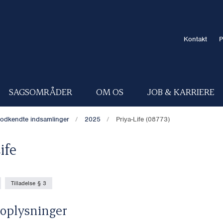
Kontakt
P
SAGSOMRÅDER
OM OS
JOB & KARRIERE
odkendte indsamlinger
2025
Priya-Life (08773)
ife
Tilladelse § 3
oplysninger