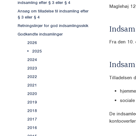
indsamling efter § 3 eller § 4
Maglehøj 12
Ansøg om tilladelse til indsamling efter
§ 3 eller § 4
Retningslinjer for god indsamlingsskik
Indsaml
Godkendte indsamlinger
Fra den 10.
2026
2025
2024
Indsam
2023
2022
Tilladelsen 
2021
hjemmes
2020
sociale
2019
2018
De indsamled
2017
kontooverfør
2016