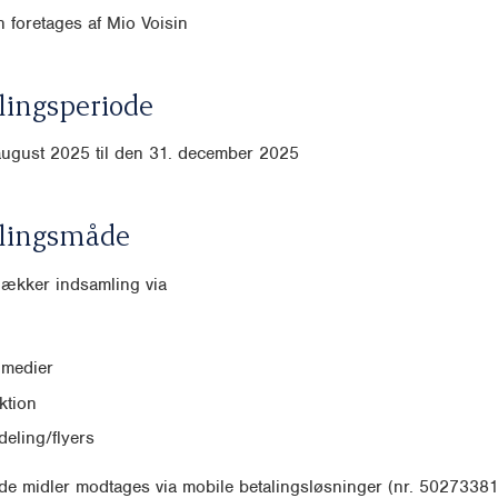
 foretages af Mio Voisin
ingsperiode
august 2025 til den 31. december 2025
lingsmåde
dækker indsamling via
 medier
ktion
eling/flyers
e midler modtages via mobile betalingsløsninger (nr. 50273381