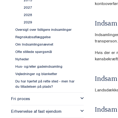
2015
kontooverfør
2027
2028
Indsam
2029
Oversigt over tidligere indsamlinger
Indsamlingen
Regnskabsaflæggelse
transperson.
Om Indsamlingsnævnet
Ofte stillede spørgsmål
Hvis der er m
kønsbekræft
Nyheder
Hus- og/eller gadeindsamling
Vejledninger og blanketter
Indsam
Du har hjertet på rette sted - men har
du tilladelsen på plads?
Landsdækk
Fri proces
Indsam
Erhvervelse af fast ejendom