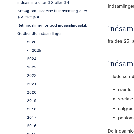
indsamling efter § 3 eller § 4
Indsamlingen
Ansøg om tilladelse til indsamling efter
§ 3 eller § 4
Retningslinjer for god indsamlingsskik
Indsaml
Godkendte indsamlinger
fra den 25. 
2026
2025
2024
Indsam
2023
2022
Tilladelsen 
2021
events
2020
sociale
2019
salg/au
2018
2017
postomd
2016
De indsamled