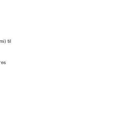
i) til
res