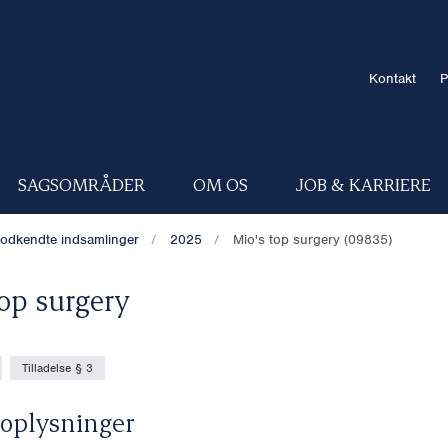
Kontakt
P
SAGSOMRÅDER
OM OS
JOB & KARRIERE
odkendte indsamlinger
2025
Mio's top surgery (09835)
top surgery
Tilladelse § 3
oplysninger