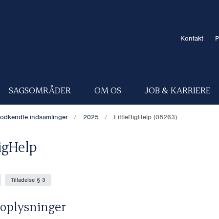
Kontakt
P
SAGSOMRÅDER
OM OS
JOB & KARRIERE
odkendte indsamlinger
2025
LittleBigHelp (08263)
BigHelp
Tilladelse § 3
oplysninger