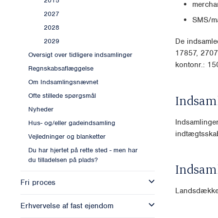
2015
mercha
2027
SMS/ma
2028
De indsamled
2029
17857, 2707
Oversigt over tidligere indsamlinger
kontonr.: 15
Regnskabsaflæggelse
Om Indsamlingsnævnet
Ofte stillede spørgsmål
Indsam
Nyheder
Indsamlingen 
Hus- og/eller gadeindsamling
indtægtsskab
Vejledninger og blanketter
Du har hjertet på rette sted - men har
du tilladelsen på plads?
Indsam
Fri proces
Landsdækk
Erhvervelse af fast ejendom