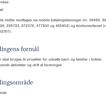
ndise
il
e midler modtages via mobile betalingsløsninger (nr. 56499, 9
26, 226793, 872376, 477850 og 485852) og kontooverførsel (re
02301).
lingens formål
skal bruges til projekter for udsatte børn og familier i Indien,
ende aktiviteter og drift af foreningen.
lingsområde
ende