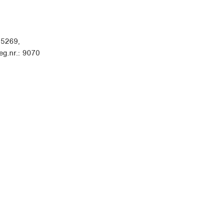
25269,
g.nr.: 9070