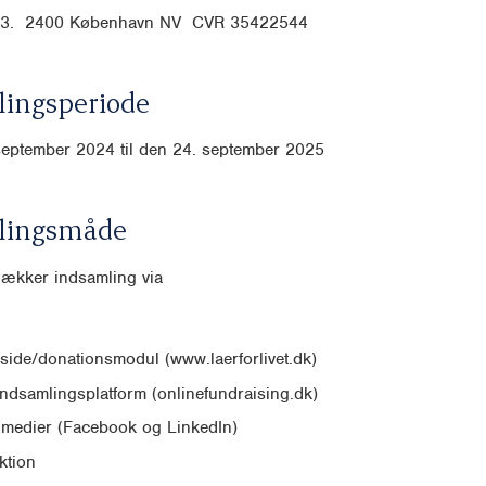
3, 3. 2400 København NV CVR
35422544
ingsperiode
september 2024 til den 24. september 2025
lingsmåde
dækker indsamling via
ide/donationsmodul (www.laerforlivet.dk)
indsamlingsplatform (onlinefundraising.dk)
 medier (Facebook og LinkedIn)
ktion