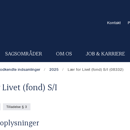
Kontakt
P
SAGSOMRÅDER
OM OS
JOB & KARRIERE
odkendte indsamlinger
2025
Lær for Livet (fond) S/I (08332)
 Livet (fond) S/I
Tilladelse § 3
oplysninger