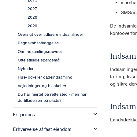
2015
mercha
2027
SMS/ma
2028
De indsamled
2029
kontooverfør
Oversigt over tidligere indsamlinger
Regnskabsaflæggelse
Om Indsamlingsnævnet
Indsam
Ofte stillede spørgsmål
Nyheder
Indsamlingen
læring, livs
Hus- og/eller gadeindsamling
og sikre der
Vejledninger og blanketter
Du har hjertet på rette sted - men har
du tilladelsen på plads?
Indsam
Fri proces
Landsdækk
Erhvervelse af fast ejendom