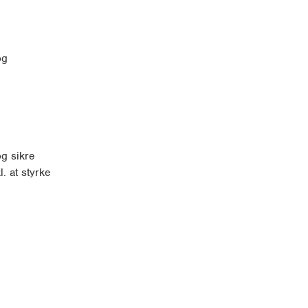
og
og sikre
. at styrke