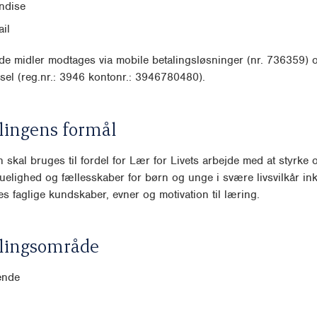
ndise
il
e midler modtages via mobile betalingsløsninger (nr. 736359) 
sel (reg.nr.: 3946 kontonr.: 3946780480).
lingens formål
 skal bruges til fordel for Lær for Livets arbejde med at styrke 
duelighed og fællesskaber for børn og unge i svære livsvilkår inkl
es faglige kundskaber, evner og motivation til læring.
lingsområde
ende