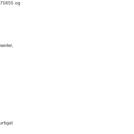
 775655 og
menter,
rtigst