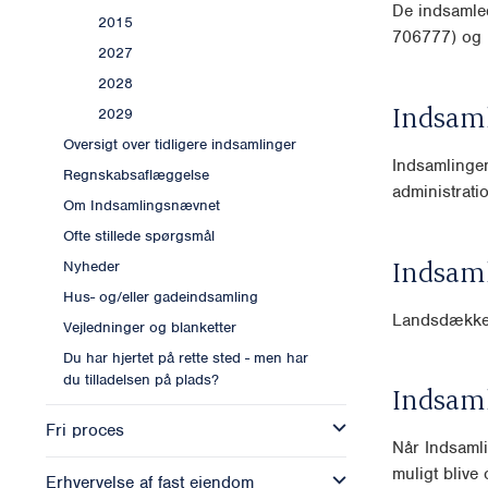
De indsamle
2015
706777) og k
2027
2028
Indsam
2029
Oversigt over tidligere indsamlinger
Indsamlingen
Regnskabsaflæggelse
administrati
Om Indsamlingsnævnet
Ofte stillede spørgsmål
Indsam
Nyheder
Hus- og/eller gadeindsamling
Landsdækk
Vejledninger og blanketter
Du har hjertet på rette sted - men har
du tilladelsen på plads?
Indsam
Fri proces
Når Indsamli
muligt blive o
Erhvervelse af fast ejendom