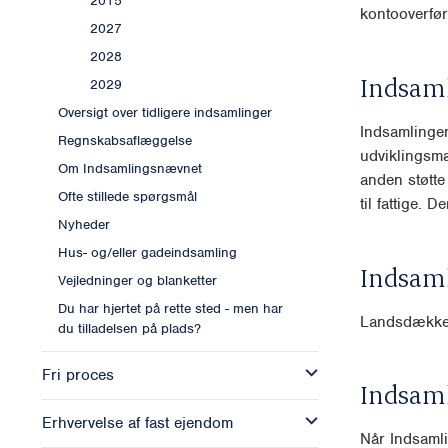
2015
kontooverfør
2027
2028
Indsam
2029
Oversigt over tidligere indsamlinger
Indsamlingen
Regnskabsaflæggelse
udviklingsmæ
Om Indsamlingsnævnet
anden støtte 
Ofte stillede spørgsmål
til fattige. 
Nyheder
Hus- og/eller gadeindsamling
Indsam
Vejledninger og blanketter
Du har hjertet på rette sted - men har
Landsdækk
du tilladelsen på plads?
Fri proces
Indsam
Erhvervelse af fast ejendom
Når Indsamli