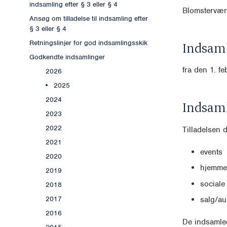
indsamling efter § 3 eller § 4
Blomstervæn
Ansøg om tilladelse til indsamling efter
§ 3 eller § 4
Retningslinjer for god indsamlingsskik
Indsaml
Godkendte indsamlinger
fra den 1. f
2026
2025
2024
Indsam
2023
2022
Tilladelsen 
2021
events
2020
hjemmes
2019
sociale
2018
2017
salg/au
2016
De indsamled