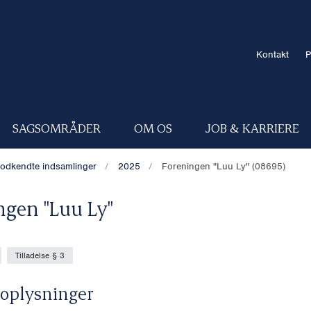
Kontakt
P
SAGSOMRÅDER
OM OS
JOB & KARRIERE
odkendte indsamlinger
2025
Foreningen "Luu Ly" (08695)
ngen "Luu Ly"
Tilladelse § 3
oplysninger