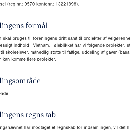
sel (reg.nr.: 9570 kontonr.: 13221898).
lingens formål
 skal bruges til foreningens drift samt til projekter af velgørenh
ssigt indhold i Vietnam. I øjeblikket har vi følgende projekter: s
til skoleelever, månedlig støtte til fattige, uddeling af gaver (bas
Der kan komme flere projekter.
lingsområde
ende
lingens regnskab
ngsnævnet har modtaget et regnskab for indsamlingen, vil det hu