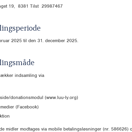
get 19, 8381 Tilst
29987467
ingsperiode
ebruar 2025 til den 31. december 2025.
lingsmåde
dækker indsamling via
ide/donationsmodul (www.luu-ly.org)
 medier (Facebook)
ktion
e midler modtages via mobile betalingsløsninger (nr. 586626) 