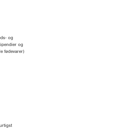
eds- og
tipendier og
ale fødevarer)
rtigst