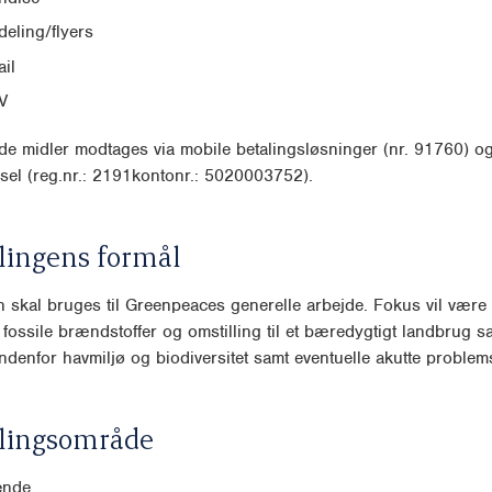
eling/flyers
il
V
e midler modtages via mobile betalingsløsninger (nr. 91760) o
sel (reg.nr.: 2191kontonr.: 5020003752).
lingens formål
 skal bruges til Greenpeaces generelle arbejde. Fokus vil være
 fossile brændstoffer og omstilling til et bæredygtigt landbrug s
denfor havmiljø og biodiversitet samt eventuelle akutte problemst
lingsområde
ende