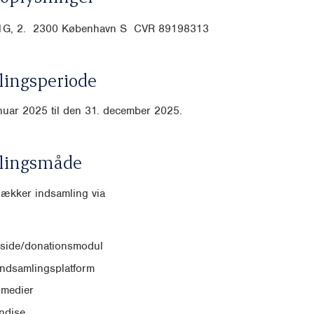
21G, 2. 2300 København S CVR
89198313
ingsperiode
anuar 2025 til den 31. december 2025.
lingsmåde
dækker indsamling via
side/donationsmodul
indsamlingsplatform
 medier
ndise