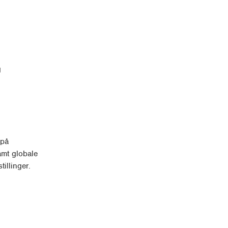
g
 på
amt globale
illinger.