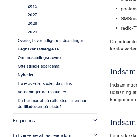
2015
postomd
2027
SMS/ma
2028
radio/T
2029
Oversigt over tidligere indsamlinger
De indsamled
kontooverfør
Regnskabsaflæggelse
Om Indsamlingsnævnet
Ofte stillede spørgsmål
Indsam
Nyheder
Hus- og/eller gadeindsamling
Indsamlingen
udfasning af
Vejledninger og blanketter
kampagner in
Du har hjertet på rette sted - men har
du tilladelsen på plads?
Indsam
Fri proces
Erhvervelse af fast ejendom
Landsdækk