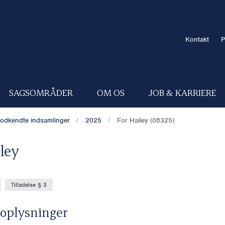
Kontakt
P
SAGSOMRÅDER
OM OS
JOB & KARRIERE
odkendte indsamlinger
2025
For Hailey (08325)
iley
Tilladelse § 3
oplysninger