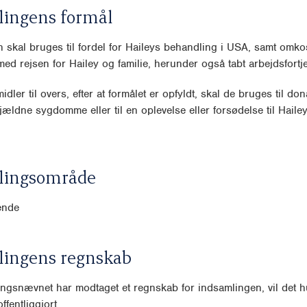
lingens formål
 skal bruges til fordel for Haileys behandling i USA, samt omko
med rejsen for Hailey og familie, herunder også tabt arbejdsfortj
idler til overs, efter at formålet er opfyldt, skal de bruges til dona
ældne sygdomme eller til en oplevelse eller forsødelse til Hail
lingsområde
ende
lingens regnskab
ngsnævnet har modtaget et regnskab for indsamlingen, vil det hu
ffentliggjort.