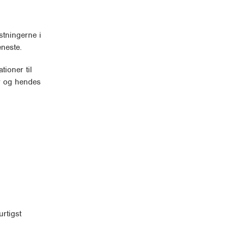
stningerne i
eneste.
tioner til
ey og hendes
rtigst