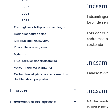
2015
Indsam
2027
2028
Indsamlingen
2029
forbindelse 
Oversigt over tidligere indsamlinger
Hvis der er m
Regnskabsaflæggelse
andre med sj
Om Indsamlingsnævnet
søskende.
Ofte stillede spørgsmål
Nyheder
Indsam
Hus- og/eller gadeindsamling
Vejledninger og blanketter
Landsdækk
Du har hjertet på rette sted - men har
du tilladelsen på plads?
Indsam
Fri proces
Når Indsamli
Erhvervelse af fast ejendom
muligt blive o