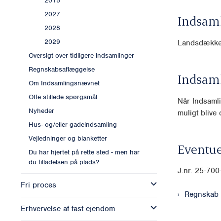
2015
2027
Indsam
2028
2029
Landsdækk
Oversigt over tidligere indsamlinger
Regnskabsaflæggelse
Indsam
Om Indsamlingsnævnet
Ofte stillede spørgsmål
Når Indsamli
Nyheder
muligt blive o
Hus- og/eller gadeindsamling
Vejledninger og blanketter
Eventue
Du har hjertet på rette sted - men har
du tilladelsen på plads?
J.nr. 25-70
Fri proces
Regnskab
Erhvervelse af fast ejendom