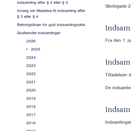
indsamling efter § 3 eller § 4
Skolegade 2
Ansøg om tilladelse til indsamling efter
§ 3 eller § 4
Retningslinjer for god indsamlingsskik
Indsaml
Godkendte indsamlinger
Fra den 1. j
2026
2025
2024
Indsam
2023
2022
Tilladelsen
2021
De indsamled
2020
2019
2018
Indsam
2017
Indsamlingen
2016