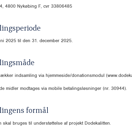
4, 4800 Nykøbing F, cvr
33806485
ingsperiode
uni 2025 til den 31. december 2025.
lingsmåde
 dækker indsamling via hjemmeside/donationsmodul (www.dodekal
e midler modtages via mobile betalingsløsninger (nr. 30944).
lingens formål
 skal bruges til understøttelse af projekt Dodekalitten.