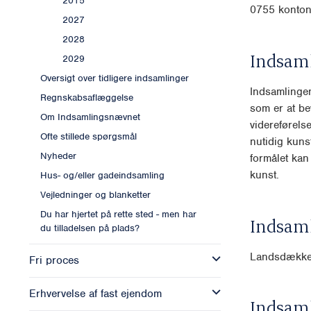
2015
0755 konton
2027
2028
Indsam
2029
Oversigt over tidligere indsamlinger
Indsamlingen
Regnskabsaflæggelse
som er at be
Om Indsamlingsnævnet
videreførels
Ofte stillede spørgsmål
nutidig kun
Nyheder
formålet kan 
kunst.
Hus- og/eller gadeindsamling
Vejledninger og blanketter
Du har hjertet på rette sted - men har
Indsam
du tilladelsen på plads?
Landsdækk
Fri proces
Erhvervelse af fast ejendom
Indsam