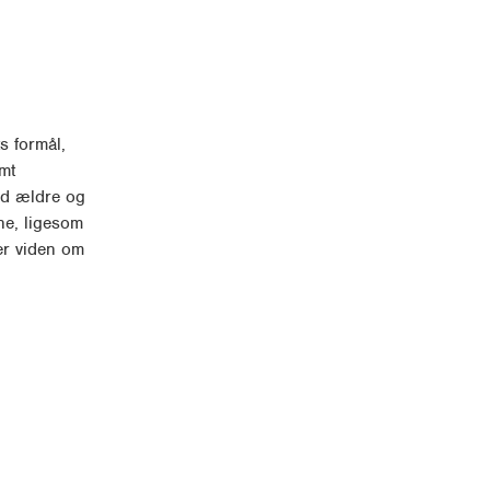
s formål,
amt
ed ældre og
ne, ligesom
ler viden om