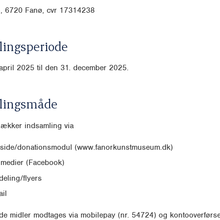
, 6720 Fanø, cvr
17314238
ingsperiode
april 2025 til den 31. december 2025.
lingsmåde
dækker indsamling via
side/donationsmodul (www.fanorkunstmuseum.dk)
 medier (Facebook)
eling/flyers
il
e midler modtages via mobilepay (nr. 54724) og kontooverførsel