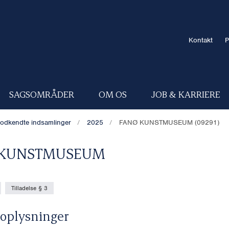
Kontakt
P
SAGSOMRÅDER
OM OS
JOB & KARRIERE
odkendte indsamlinger
2025
FANØ KUNSTMUSEUM (09291)
 KUNSTMUSEUM
Tilladelse § 3
oplysninger