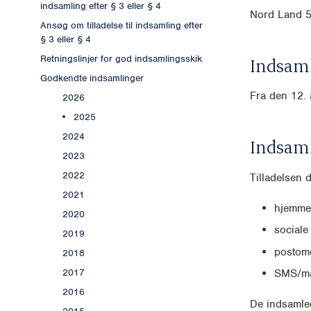
indsamling efter § 3 eller § 4
Nord Land 5
Ansøg om tilladelse til indsamling efter
§ 3 eller § 4
Retningslinjer for god indsamlingsskik
Indsaml
Godkendte indsamlinger
Fra den 12. 
2026
2025
2024
Indsam
2023
2022
Tilladelsen 
2021
hjemme
2020
sociale
2019
postomd
2018
2017
SMS/ma
2016
De indsamled