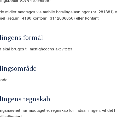
lingsbøtter (CVR 42798969)
e midler modtages via mobile betalingsløsninger (nr. 281881) 
sel (reg.nr.: 4180 kontonr.: 3112006850) eller kontant.
lingens formål
 skal bruges til menighedens aktiviteter
lingsområde
ende
lingens regnskab
ngsnævnet har modtaget et regnskab for indsamlingen, vil det hu
ffentliggjort.