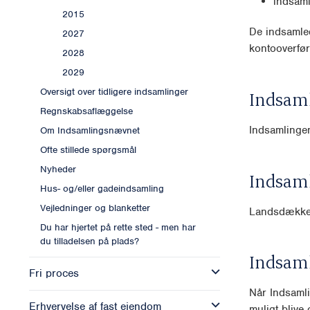
indsam
2015
De indsamled
2027
kontooverfør
2028
2029
Oversigt over tidligere indsamlinger
Indsam
Regnskabsaflæggelse
Indsamlingen
Om Indsamlingsnævnet
Ofte stillede spørgsmål
Nyheder
Indsam
Hus- og/eller gadeindsamling
Vejledninger og blanketter
Landsdækk
Du har hjertet på rette sted - men har
du tilladelsen på plads?
Indsam
Fri proces
Når Indsamli
Erhvervelse af fast ejendom
muligt blive o