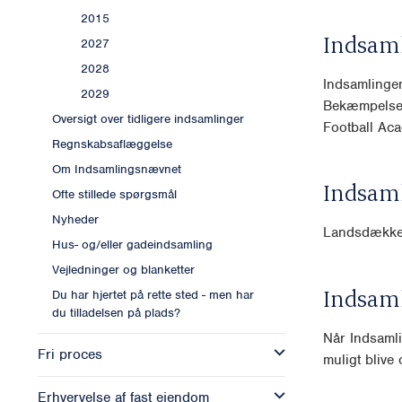
2015
Indsam
2027
2028
Indsamlingen
2029
Bekæmpelse,
Oversigt over tidligere indsamlinger
Football Ac
Regnskabsaflæggelse
Om Indsamlingsnævnet
Indsam
Ofte stillede spørgsmål
Nyheder
Landsdækk
Hus- og/eller gadeindsamling
Vejledninger og blanketter
Indsam
Du har hjertet på rette sted - men har
du tilladelsen på plads?
Når Indsamli
Fri proces
muligt blive o
Erhvervelse af fast ejendom