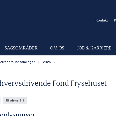
Kontakt
P
SAGSOMRÅDER
OM OS
JOB & KARRIERE
dkendte indsamlinger
2025
hvervsdrivende Fond Frysehuset
Tilladelse § 3
oplysninger