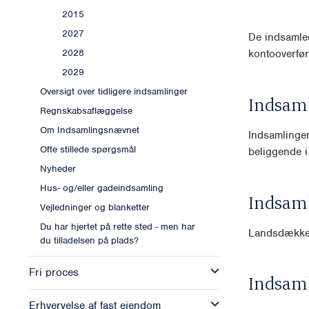
2015
2027
De indsamled
2028
kontooverfør
2029
Oversigt over tidligere indsamlinger
Indsam
Regnskabsaflæggelse
Om Indsamlingsnævnet
Indsamlingen
Ofte stillede spørgsmål
beliggende i
Nyheder
Hus- og/eller gadeindsamling
Indsam
Vejledninger og blanketter
Du har hjertet på rette sted - men har
Landsdække
du tilladelsen på plads?
Fri proces
Indsam
Erhvervelse af fast ejendom