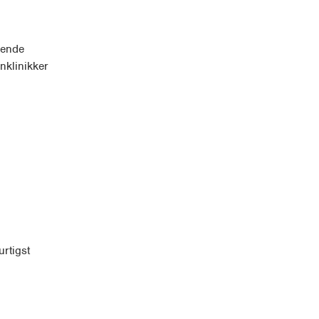
ørende
nklinikker
rtigst