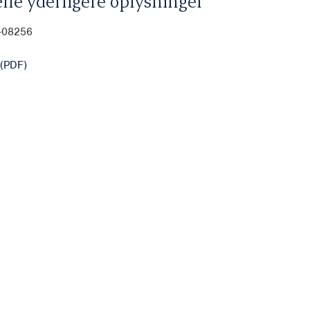
lle yderligere oplysninger
0-08256
(PDF)