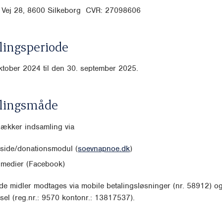
 Vej 28, 8600 Silkeborg CVR: 27098606
ingsperiode
ktober 2024 til den 30. september 2025.
lingsmåde
dækker indsamling via
side/donationsmodul (
soevnapnoe.dk
)
 medier (Facebook)
e midler modtages via mobile betalingsløsninger (nr. 58912) o
sel (reg.nr.: 9570 kontonr.: 13817537).