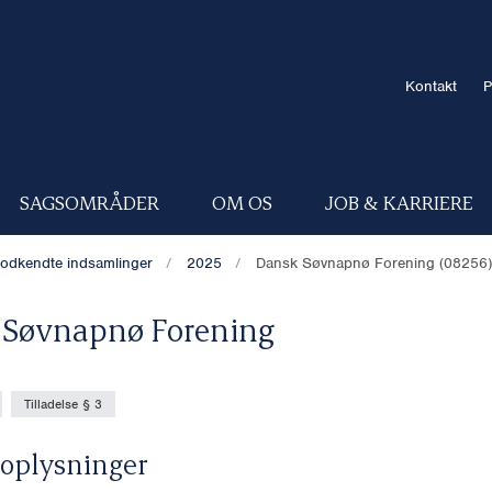
Kontakt
P
SAGSOMRÅDER
OM OS
JOB & KARRIERE
odkendte indsamlinger
2025
Dansk Søvnapnø Forening (08256)
 Søvnapnø Forening
Tilladelse § 3
oplysninger