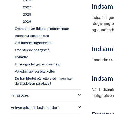
2015
Indsam
2027
2028
Indsamlingen
2029
rådgivning p
Oversigt over tidligere indsamlinger
og sundheds
Regnskabsaflæggelse
Om Indsamlingsnævnet
Indsam
Ofte stillede spørgsmål
Nyheder
Landsdække
Hus- og/eller gadeindsamling
Vejledninger og blanketter
Indsam
Du har hjertet på rette sted - men har
du tilladelsen på plads?
Når Indsamli
Fri proces
muligt blive o
Erhvervelse af fast ejendom