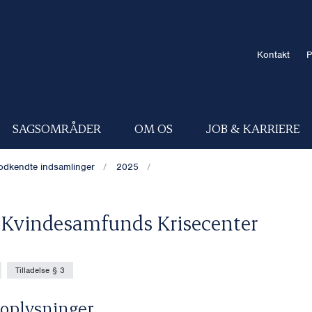
Kontakt
P
SAGSOMRÅDER
OM OS
JOB & KARRIERE
odkendte indsamlinger
2025
Kvindesamfunds Krisecenter
Tilladelse § 3
oplysninger