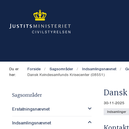
Du er
Forside
Sagsområder
Indsamlingsnævnet
G
her:
Dansk Kvindesamfunds Krisecenter (08551)
Dansk 
Sagsområder
30-11-2025
Erstatningsnævnet
Indsamlinger
Indsamlingsnævnet
Kontakt