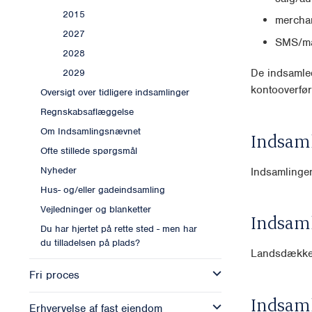
2015
mercha
2027
SMS/ma
2028
De indsamled
2029
kontooverfør
Oversigt over tidligere indsamlinger
Regnskabsaflæggelse
Om Indsamlingsnævnet
Indsam
Ofte stillede spørgsmål
Nyheder
Indsamlingen
Hus- og/eller gadeindsamling
Vejledninger og blanketter
Indsam
Du har hjertet på rette sted - men har
du tilladelsen på plads?
Landsdækk
Fri proces
Indsam
Erhvervelse af fast ejendom