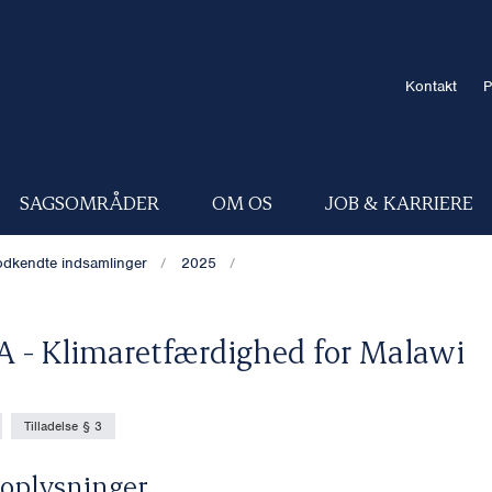
Kontakt
P
SAGSOMRÅDER
OM OS
JOB & KARRIERE
dkendte indsamlinger
2025
- Klimaretfærdighed for Malawi
Tilladelse § 3
oplysninger