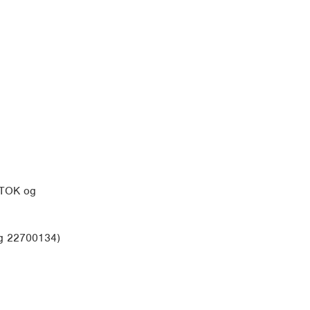
k TOK og
og 22700134)