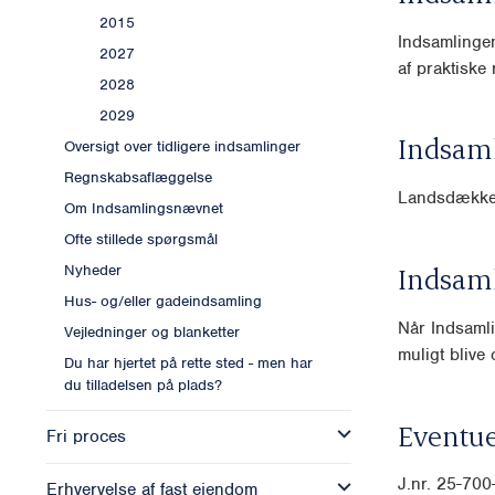
2015
Indsamlingen
2027
af praktiske
2028
2029
Indsam
Oversigt over tidligere indsamlinger
Regnskabsaflæggelse
Landsdækk
Om Indsamlingsnævnet
Ofte stillede spørgsmål
Indsam
Nyheder
Hus- og/eller gadeindsamling
Når Indsamli
Vejledninger og blanketter
muligt blive o
Du har hjertet på rette sted - men har
du tilladelsen på plads?
Eventue
Fri proces
J.nr. 25-70
Erhvervelse af fast ejendom