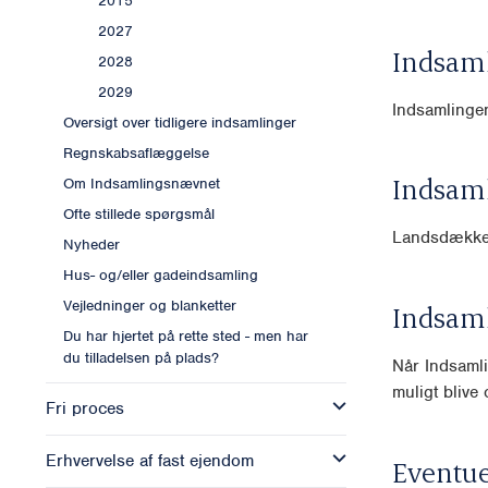
2015
2027
Indsam
2028
2029
Indsamlingen
Oversigt over tidligere indsamlinger
Regnskabsaflæggelse
Indsam
Om Indsamlingsnævnet
Ofte stillede spørgsmål
Landsdækk
Nyheder
Hus- og/eller gadeindsamling
Vejledninger og blanketter
Indsam
Du har hjertet på rette sted - men har
du tilladelsen på plads?
Når Indsamli
muligt blive o
Fri proces
Erhvervelse af fast ejendom
Eventue