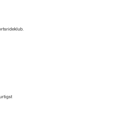
rtsrideklub.
rtigst