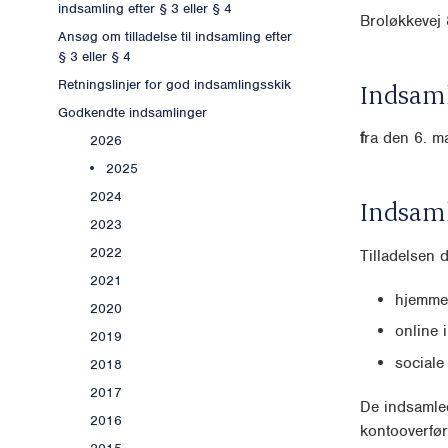
indsamling efter § 3 eller § 4
Broløkkeve
Ansøg om tilladelse til indsamling efter
§ 3 eller § 4
Retningslinjer for god indsamlingsskik
Indsaml
Godkendte indsamlinger
f
ra den 6. ma
2026
2025
2024
Indsam
2023
2022
Tilladelsen 
2021
hjemme
2020
online 
2019
sociale
2018
2017
De indsamled
2016
kontooverfør