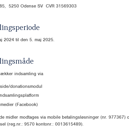
j 85, 5250 Odense SV CVR
31569303
ingsperiode
j 2024 til den 5. maj 2025.
lingsmåde
dækker indsamling via
side/donationsmodul
indsamlingsplatform
 medier (Facebook)
e midler modtages via mobile betalingsløsninger (nr. 977367) 
sel (reg.nr.: 9570 kontonr.: 0013615489).