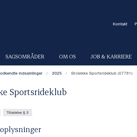
Kontakt
P
SAGSOMRÅDER
OM OS
JOB & KARRIERE
odkendte indsamlinger
2025
Broløkke Sportsrideklub (07781)
ke Sportsrideklub
Tilladelse § 3
oplysninger