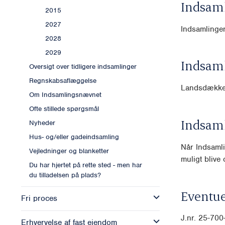
Indsam
2015
2027
Indsamlingen
2028
2029
Indsam
Oversigt over tidligere indsamlinger
Regnskabsaflæggelse
Landsdækk
Om Indsamlingsnævnet
Ofte stillede spørgsmål
Indsam
Nyheder
Hus- og/eller gadeindsamling
Når Indsamli
Vejledninger og blanketter
muligt blive o
Du har hjertet på rette sted - men har
du tilladelsen på plads?
Eventue
Fri proces
J.nr. 25-70
Erhvervelse af fast ejendom