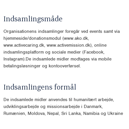
Indsamlingsmåde
Organisationens indsamlinger foregår ved events samt via
hjemmeside/do
nationsmodul (www.ako.dk,
www.activecaring.dk, www.activemis
sion.dk), online
indsamlingsplatform og sociale medier (Facebook,
Insta
gram).
De indsamlede midler modtages via mobile
betalingsløsninger og konto
overførsel.
Indsamlingens formål
De indsamlede midler anvendes til humanitært arbejde,
udviklingsarbejde
og missionsarbejde i Danmark,
Rumænien, Moldova, Nepal, Sri Lanka, Na
mibia og Ukraine