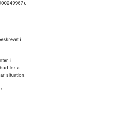
 000249967).
eskrevet i
nter i
bud for at
ar situation.
or