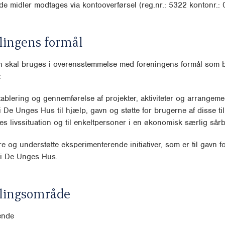
e midler modtages via kontooverførsel (reg.nr.: 5322 kontonr.:
lingens formål
n skal bruges i overensstemmelse med foreningens formål som b
:
etablering og gennemførelse af projekter, aktiviteter og arrangeme
i De Unges Hus til hjælp, gavn og støtte for brugerne af disse til
es livssituation og til enkeltpersoner i en økonomisk særlig sårb
re og understøtte eksperimenterende initiativer, som er til gavn f
i De Unges Hus.
lingsområde
ende