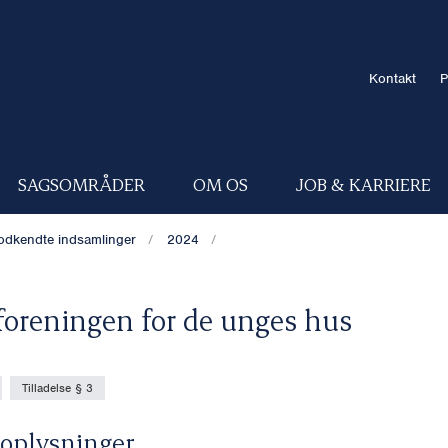
Kontakt
P
SAGSOMRÅDER
OM OS
JOB & KARRIERE
odkendte indsamlinger
2024
oreningen for de unges hus
Tilladelse § 3
oplysninger