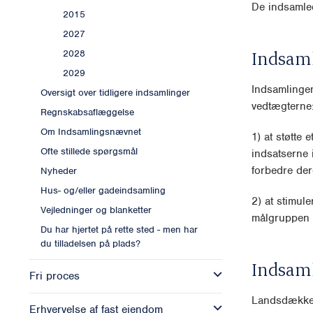
De indsamled
2015
2027
Indsam
2028
2029
Indsamlinge
Oversigt over tidligere indsamlinger
vedtægterne
Regnskabsaflæggelse
Om Indsamlingsnævnet
1) at støtte 
Ofte stillede spørgsmål
indsatserne 
forbedre der
Nyheder
Hus- og/eller gadeindsamling
2) at stimule
Vejledninger og blanketter
målgruppen 
Du har hjertet på rette sted - men har
du tilladelsen på plads?
Indsam
Fri proces
Landsdækk
Erhvervelse af fast ejendom