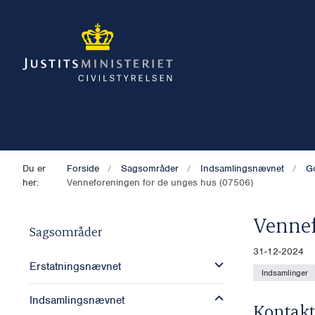
Du er
Forside
Sagsområder
Indsamlingsnævnet
G
her:
Venneforeningen for de unges hus (07506)
Vennef
Sagsområder
31-12-2024
Erstatningsnævnet
Indsamlinger
Indsamlingsnævnet
Kontakt