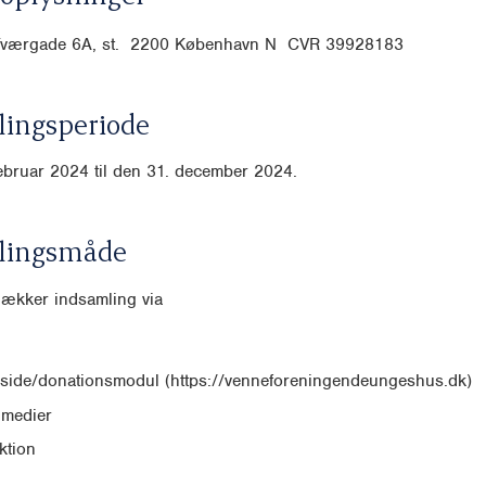
Tværgade 6A, st. 2200 København N CVR
39928183
ingsperiode
februar 2024 til den 31. december 2024.
lingsmåde
dækker indsamling via
side/donationsmodul (https://venneforeningendeungeshus.dk)
 medier
ktion