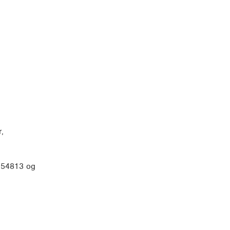
,
 254813 og