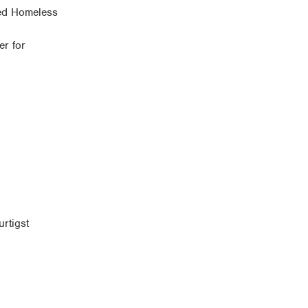
ved Homeless
er for
rtigst