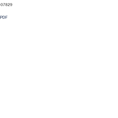
0-07829
 PDF