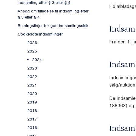
indsamling efter § 3 eller § 4
Holmbladsga
Ansøg om tilladelse til indsamling efter
§ 3 eller § 4
Retningslinjer for god indsamlingsskik
Indsaml
Godkendte indsamlinger
Fra den 1. j
2026
2025
2024
Indsam
2023
2022
Indsamlingen
salg/auktio
2021
2020
De indsamle
2019
188363) og k
2018
2017
Indsam
2016