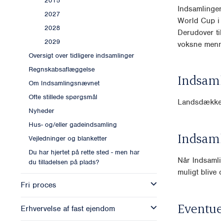
2015
Indsamlingen
2027
World Cup i
2028
Derudover ti
2029
voksne menne
Oversigt over tidligere indsamlinger
Regnskabsaflæggelse
Indsam
Om Indsamlingsnævnet
Ofte stillede spørgsmål
Landsdækk
Nyheder
Hus- og/eller gadeindsamling
Indsam
Vejledninger og blanketter
Du har hjertet på rette sted - men har
Når Indsamli
du tilladelsen på plads?
muligt blive o
Fri proces
Eventue
Erhvervelse af fast ejendom