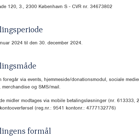
de 120, 3., 2300 København S - CVR nr. 34673802
ingsperiode
anuar 2024 til den 30. december 2024.
lingsmåde
 foregår via events, hjemmeside/donationsmodul, sociale medier
n, merchandise og SMS/mail.
de midler modtages via mobile betalingsløsninger (nr. 613333,
ontooverførsel (reg.nr.: 9541 kontonr.: 4777132776)
lingens formål