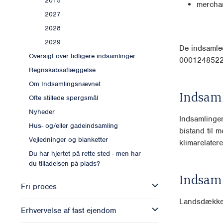
2015
mercha
2027
2028
2029
De indsamled
Oversigt over tidligere indsamlinger
0001248522
Regnskabsaflæggelse
Om Indsamlingsnævnet
Indsam
Ofte stillede spørgsmål
Nyheder
Indsamlingen
Hus- og/eller gadeindsamling
bistand til 
Vejledninger og blanketter
klimarelatere
Du har hjertet på rette sted - men har
du tilladelsen på plads?
Indsam
Fri proces
Landsdækk
Erhvervelse af fast ejendom