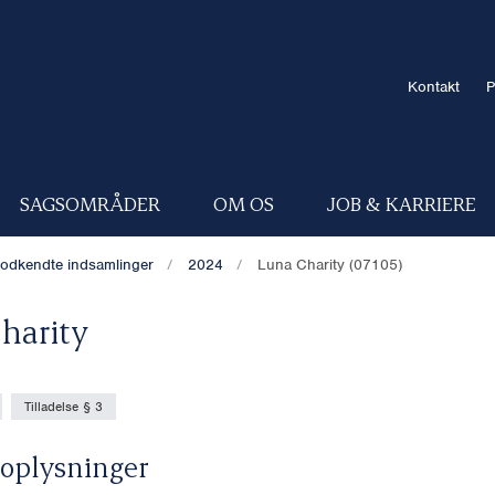
Kontakt
P
SAGSOMRÅDER
OM OS
JOB & KARRIERE
odkendte indsamlinger
2024
Luna Charity (07105)
harity
Tilladelse § 3
oplysninger