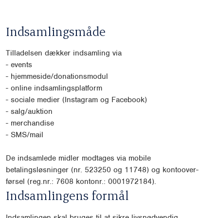
Indsamlingsmåde
Tilladelsen dækker indsamling via
-
events
-
hjemmeside/donationsmodul
-
online indsamlingsplatform
-
sociale medier (Instagram og Facebook)
-
salg/auktion
-
merchandise
-
SMS/mail
De indsamlede midler modtages via mobile
betalingsløsninger (nr. 523250 og 11748) og kontoover-
førsel (reg.nr.: 7608 kontonr.: 0001972184).
Indsamlingens formål
Indsamlingen skal bruges til at sikre livsnødvendig