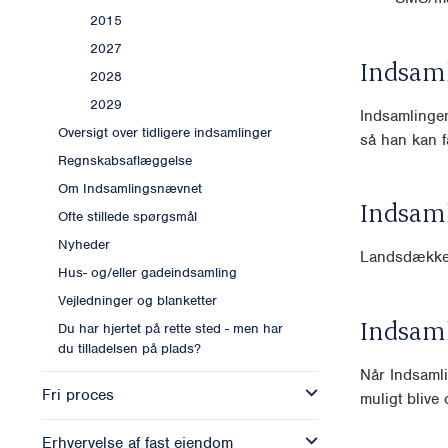
2015
2027
Indsam
2028
2029
Indsamlingen 
Oversigt over tidligere indsamlinger
så han kan f
Regnskabsaflæggelse
Om Indsamlingsnævnet
Indsam
Ofte stillede spørgsmål
Nyheder
Landsdækk
Hus- og/eller gadeindsamling
Vejledninger og blanketter
Indsam
Du har hjertet på rette sted - men har
du tilladelsen på plads?
Når Indsamli
Fri proces
muligt blive o
Erhvervelse af fast ejendom