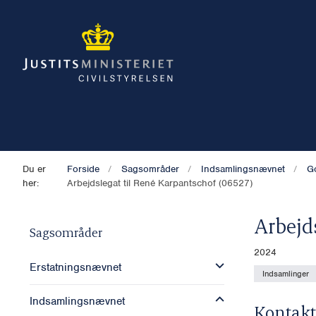
Du er
Forside
Sagsområder
Indsamlingsnævnet
G
her:
Arbejdslegat til René Karpantschof (06527)
Arbejd
Sagsområder
2024
Erstatningsnævnet
Indsamlinger
Indsamlingsnævnet
Kontakt