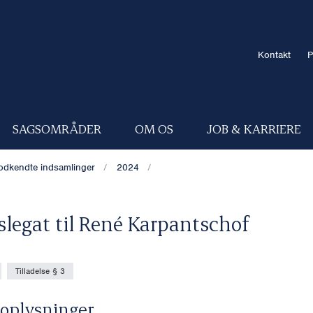
Kontakt
P
SAGSOMRÅDER
OM OS
JOB & KARRIERE
odkendte indsamlinger
2024
slegat til René Karpantschof
Tilladelse § 3
oplysninger