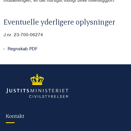
indsamlingen, vil det hurtigst muligt blive offentliggjort.
Eventuelle yderligere oplysninger
J.nr. 23-700-06274
Regnskab PDF
Kontakt