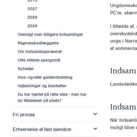
2015
Ungdomsskole
2027
PC’er, skærm
2028
I tilfælde af
2029
overskydende
Oversigt over tidligere indsamlinger
unge i Nørre
Regnskabsaflæggelse
af sommerc
Om Indsamlingsnævnet
Ofte stillede spørgsmål
Indsam
Nyheder
Hus- og/eller gadeindsamling
Landsdækk
Vejledninger og blanketter
Du har hjertet på rette sted - men har
du tilladelsen på plads?
Indsam
Fri proces
Når Indsamli
muligt blive o
Erhvervelse af fast ejendom