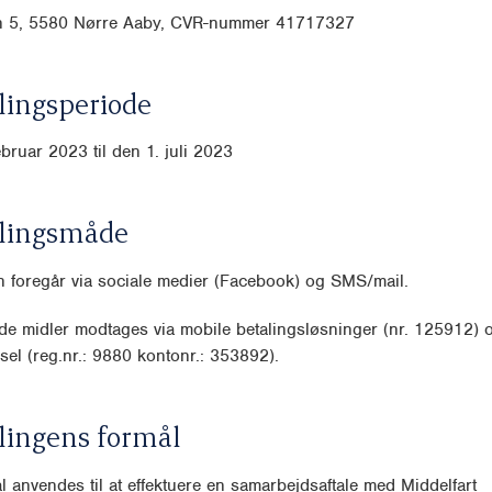
n 5, 5580 Nørre Aaby, CVR-nummer 41717327
ingsperiode
ebruar 2023 til den 1. juli 2023
lingsmåde
 foregår via sociale medier (Facebook) og SMS/mail.
e midler modtages via mobile betalingsløsninger (nr. 125912) 
sel (reg.nr.: 9880 kontonr.: 353892).
lingens formål
l anvendes til at effektuere en samarbejdsaftale med Middelfart