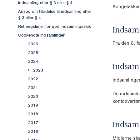
indsamling efter § 3 eller § 4
Kongeløkke
Ansøg om tilladelse til indsamling efter
§ 3 eller § 4
Retningslinjer for god indsamlingsskik
Indsaml
Godkendte indsamlinger
Fra den 8. f
2026
2025
2024
Indsam
2023
2022
Indsamlingen
2021
De indsamled
2020
kontooverfør
2019
2018
Indsam
2017
2016
Midlerne ska