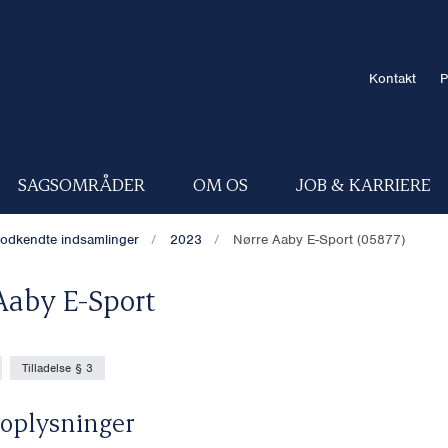
Kontakt
P
SAGSOMRÅDER
OM OS
JOB & KARRIERE
odkendte indsamlinger
2023
Nørre Aaby E-Sport (05877)
Aaby E-Sport
Tilladelse § 3
oplysninger