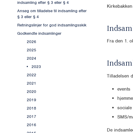
indsamling efter § 3 eller § 4
Kirkebakken
Ansøg om tilladelse til indsamling efter
§ 3 eller § 4
Retningslinjer for god indsamlingsskik
Indsaml
Godkendte indsamlinger
Fra den 1. o
2026
2025
2024
Indsam
2023
2022
Tilladelsen 
2021
events
2020
hjemme
2019
sociale
2018
2017
SMS/ma
2016
De indsamled