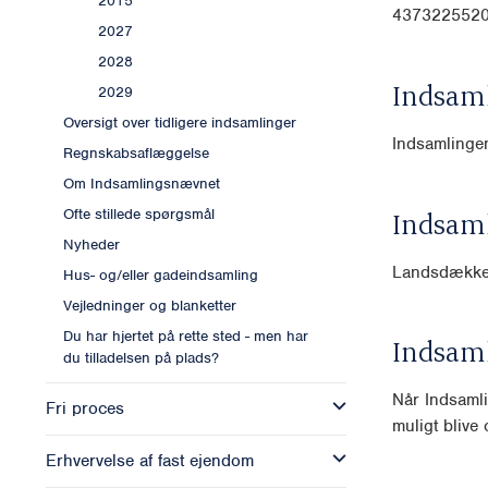
2015
4373225520
2027
2028
Indsam
2029
Oversigt over tidligere indsamlinger
Indsamlingen
Regnskabsaflæggelse
Om Indsamlingsnævnet
Ofte stillede spørgsmål
Indsam
Nyheder
Landsdækk
Hus- og/eller gadeindsamling
Vejledninger og blanketter
Du har hjertet på rette sted - men har
Indsam
du tilladelsen på plads?
Når Indsamli
Fri proces
muligt blive o
Erhvervelse af fast ejendom