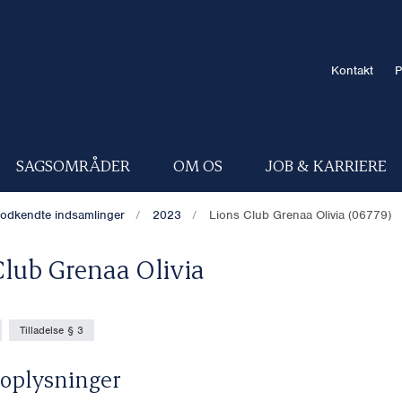
Kontakt
P
SAGSOMRÅDER
OM OS
JOB & KARRIERE
odkendte indsamlinger
2023
Lions Club Grenaa Olivia (06779)
Club Grenaa Olivia
Tilladelse § 3
oplysninger