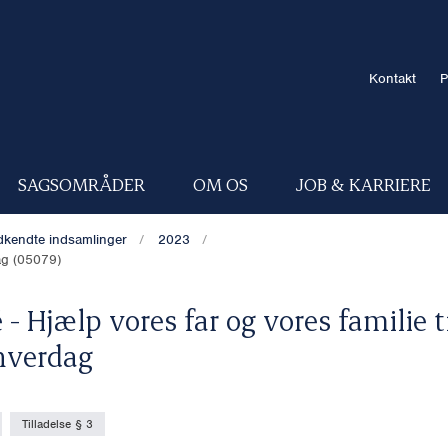
Kontakt
P
SAGSOMRÅDER
OM OS
JOB & KARRIERE
kendte indsamlinger
2023
dag (05079)
- Hjælp vores far og vores familie t
hverdag
Tilladelse § 3