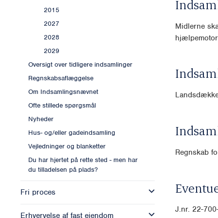
Indsam
2015
2027
Midlerne ska
hjælpemotor 
2028
2029
Oversigt over tidligere indsamlinger
Indsam
Regnskabsaflæggelse
Om Indsamlingsnævnet
Landsdække
Ofte stillede spørgsmål
Nyheder
Indsam
Hus- og/eller gadeindsamling
Vejledninger og blanketter
Regnskab for
Du har hjertet på rette sted - men har
du tilladelsen på plads?
Eventue
Fri proces
J.nr. 22-70
Erhvervelse af fast ejendom