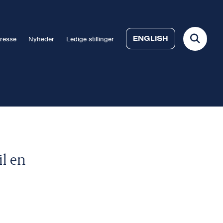
ENGLISH
resse
Nyheder
Ledige stillinger
il en