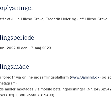
oplysninger
tår af Julie Lillesø Greve, Frederik Høier og Jeff Lillesø Greve.
ingsperiode
juni 2022 til den 17. maj 2023.
lingsmåde
 foregår via online indsamlingsplatform (
www.Samlind.dk
) og s
nstagram).
de midler modtages via mobile betalingsløsninger (Nr. 2496254
rsel (Reg. 6880 konto 7319493).