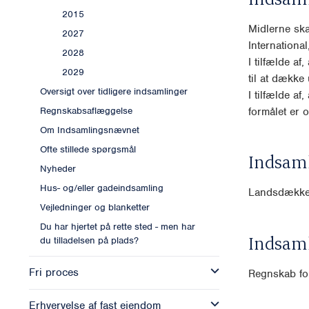
2015
Midlerne ska
2027
International
2028
I tilfælde af
2029
til at dække
Oversigt over tidligere indsamlinger
I tilfælde af
formålet er o
Regnskabsaflæggelse
Om Indsamlingsnævnet
Ofte stillede spørgsmål
Indsam
Nyheder
Hus- og/eller gadeindsamling
Landsdækk
Vejledninger og blanketter
Du har hjertet på rette sted - men har
Indsam
du tilladelsen på plads?
Fri proces
Regnskab for
Erhvervelse af fast ejendom