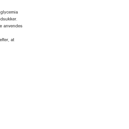
poglycemia
lodsukker.
rne anvendes
fter, at