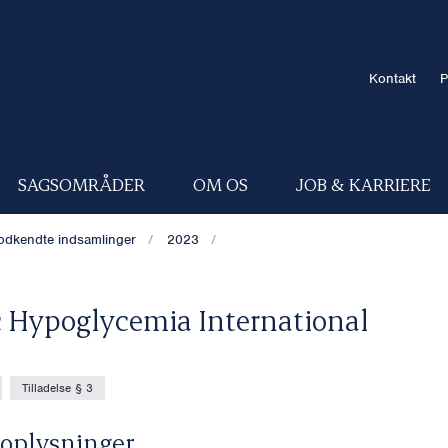
Kontakt
P
SAGSOMRÅDER
OM OS
JOB & KARRIERE
odkendte indsamlinger
2023
c Hypoglycemia International
Tilladelse § 3
oplysninger