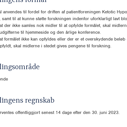
l anvendes til fordel for driften af patientforeningen Ketotic Hy
, samt til at kunne støtte forskningen indenfor uforklarligt lavt b
, at der ikke samles nok midler til at opfylde formålet, skal midle
 udgifterne til hjemmeside og den årlige konference.
, at formålet ikke kan opfyldes eller der er et overskydende beløb e
pfyldt, skal midlerne i stedet gives pengene til forskning.
lingsområde
ende
lingens regnskab
ventes offentliggjort senest 14 dage efter den 30. juni 2023.