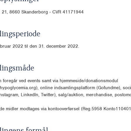
 21, 8660 Skanderborg - CVR
41171944
ingsperiode
ebruar 2022 til den 31. december 2022.
lingsmåde
n foregår ved events samt via hjemmeside/donationsmodul
hypoglycemia.org), online indsamlingsplatform (Gofundme), soc
nstagram, LinkedIn, Twitter), salg/auktion, merchandise, posto
de midler modtages via kontooverførsel (Reg.5958 Konto110401
lingens formål