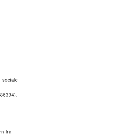
 sociale
386394).
rn fra