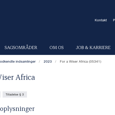
Kontakt
P
SAGSOMRÅDER
OM OS
JOB & KARRIERE
odkendte indsamlinger
2023
For a Wiser Africa (05341)
iser Africa
Tilladelse § 3
oplysninger