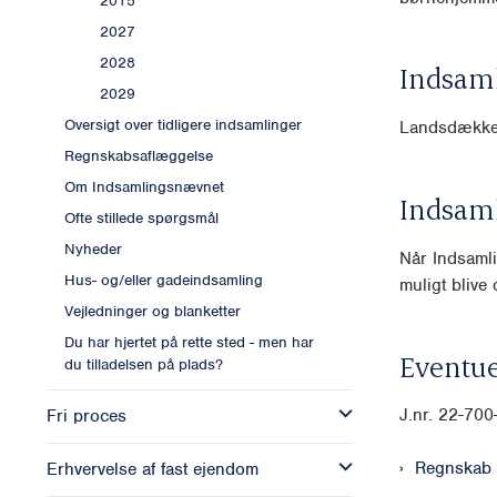
2015
2027
2028
Indsam
2029
Oversigt over tidligere indsamlinger
Landsdække
Regnskabsaflæggelse
Om Indsamlingsnævnet
Indsam
Ofte stillede spørgsmål
Nyheder
Når Indsamli
Hus- og/eller gadeindsamling
muligt blive o
Vejledninger og blanketter
Du har hjertet på rette sted - men har
Eventue
du tilladelsen på plads?
J.nr. 22-700
Fri proces
Regnskab
Erhvervelse af fast ejendom