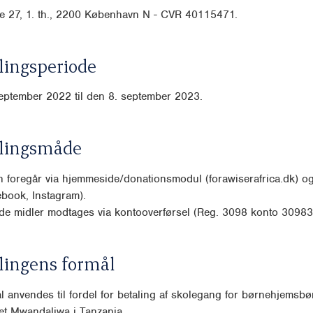
 27, 1. th., 2200 København N - CVR
40115471.
ingsperiode
eptember 2022 til den 8. september 2023.
lingsmåde
 foregår via hjemmeside/donationsmodul (forawiserafrica.dk) og
book, Instagram).
de midler modtages via kontooverførsel (Reg. 3098 konto 3098
lingens formål
l anvendes til fordel for betaling af skolegang for børnehjemsbø
t Mwandaliwa i Tanzania.