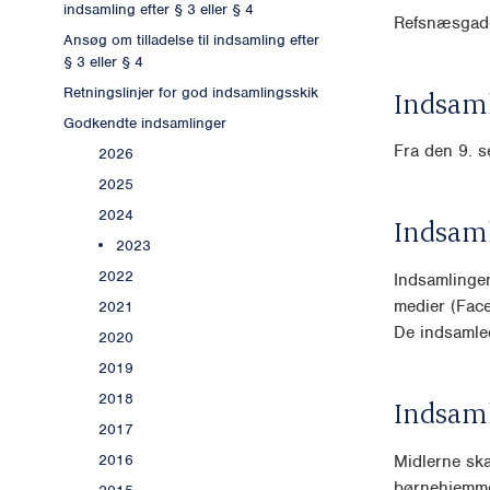
indsamling efter § 3 eller § 4
Refsnæsgade
Ansøg om tilladelse til indsamling efter
§ 3 eller § 4
Retningslinjer for god indsamlingsskik
Indsaml
Godkendte indsamlinger
Fra den 9. s
2026
2025
2024
Indsam
2023
2022
Indsamlingen
medier (Face
2021
De indsamle
2020
2019
2018
Indsam
2017
Midlerne ska
2016
børnehjemme