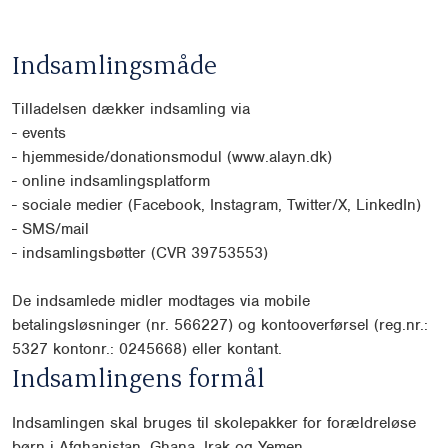
Indsamlingsmåde
Tilladelsen dækker indsamling via
-
events
-
hjemmeside/donationsmodul (www.alayn.dk)
-
online indsamlingsplatform
-
sociale medier (Facebook, Instagram, Twitter/X, LinkedIn)
-
SMS/mail
-
indsamlingsbøtter (CVR 39753553)
De indsamlede midler modtages via mobile
betalingsløsninger (nr. 566227) og kontooverførsel
(reg.nr.:
5327 kontonr.: 0245668) eller kontant.
Indsamlingens formål
Indsamlingen skal bruges til skolepakker for forældreløse
børn i Afghanistan, Ghana, Irak og Yemen.