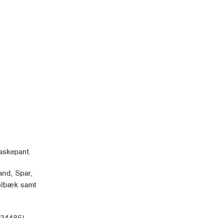
laskepant.
and, Spar,
olbæk samt
834485).