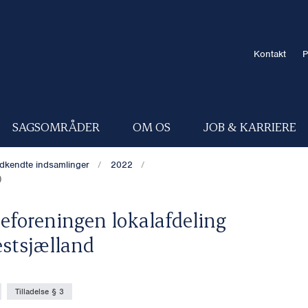
Kontakt
P
SAGSOMRÅDER
OM OS
JOB & KARRIERE
dkendte indsamlinger
2022
)
seforeningen lokalafdeling
stsjælland
Tilladelse § 3