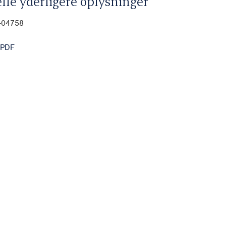
lle yderligere oplysninger
0-04758
 PDF