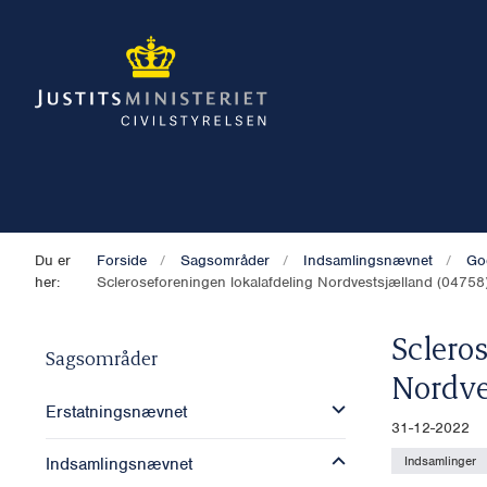
Du er
Forside
Sagsområder
Indsamlingsnævnet
Go
her:
Scleroseforeningen lokalafdeling Nordvestsjælland (04758
Sclero
Sagsområder
Nordve
Erstatningsnævnet
31-12-2022
Indsamlinger
Indsamlingsnævnet