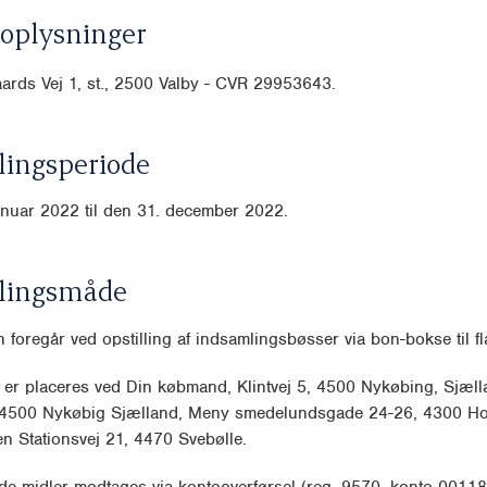
oplysninger
rds Vej 1, st., 2500 Valby - CVR
29953643.
ingsperiode
anuar 2022 til den 31. december 2022.
lingsmåde
 foregår ved opstilling af indsamlingsbøsser via bon-bokse til f
er placeres ved Din købmand, Klintvej 5, 4500 Nykøbing, Sjæll
 4500 Nykøbig Sjælland, Meny smedelundsgade 24-26, 4300 H
 Stationsvej 21, 4470 Svebølle.
de midler modtages via kontooverførsel (reg. 9570, konto 0011