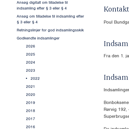
Ansøg digitalt om tilladelse til
Kontakt
indsamling efter § 3 eller § 4
Ansøg om tilladelse til indsamling efter
Poul Bundgaa
§ 3 eller § 4
Retningslinjer for god indsamlingsskik
Godkendte indsamlinger
Indsaml
2026
2025
Fra den 1. j
2024
2023
Indsam
2022
2021
Indsamlingen
2020
Bonboksene 
2019
Rørvig 192,
2018
Superbrugsen
2017
2016
De indsamle