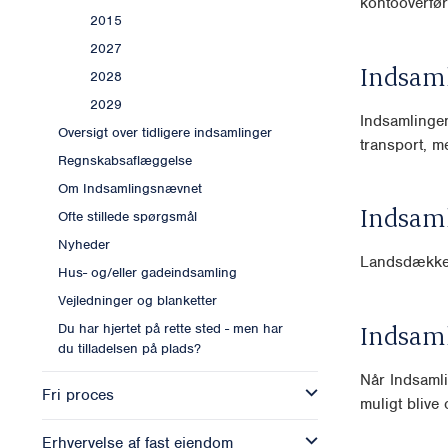
kontooverfør
2015
2027
Indsam
2028
2029
Indsamlingen
Oversigt over tidligere indsamlinger
transport, m
Regnskabsaflæggelse
Om Indsamlingsnævnet
Indsam
Ofte stillede spørgsmål
Nyheder
Landsdækk
Hus- og/eller gadeindsamling
Vejledninger og blanketter
Indsam
Du har hjertet på rette sted - men har
du tilladelsen på plads?
Når Indsamli
Fri proces
muligt blive o
Erhvervelse af fast ejendom