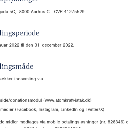
gade 5C, 8000 Aarhus C CVR
41275529
ingsperiode
anuar 2022 til den 31. december 2022.
lingsmåde
dækker indsamling via
ide/donationsmodul (www.atomkraft-jatak.dk)
 medier (Facebook, Instagram, LinkedIn og Twitter/X)
e midler modtages via mobile betalingsløsninger (nr. 826846) 