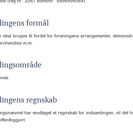
sel (reg.nr.: 2267 kontonr.: 6898994064).
lingens formål
 skal bruges til fordel for foreningens arrangementer, demonstra
erchandise m.m.
lingsområde
ende
lingens regnskab
ngsnævnet har modtaget et regnskab for indsamlingen, vil det hu
ffentliggjort.