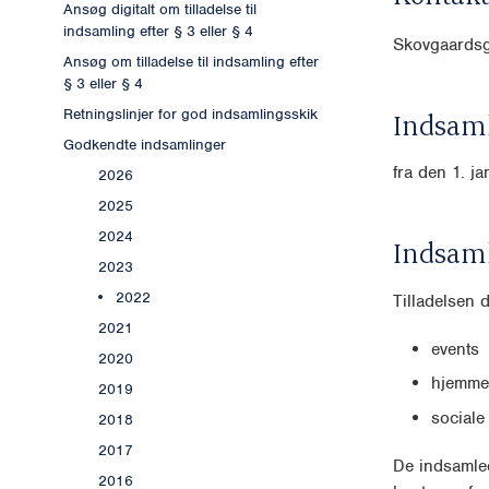
Ansøg digitalt om tilladelse til
indsamling efter § 3 eller § 4
Skovgaards
Ansøg om tilladelse til indsamling efter
§ 3 eller § 4
Retningslinjer for god indsamlingsskik
Indsaml
Godkendte indsamlinger
fra den 1. j
2026
2025
2024
Indsam
2023
2022
Tilladelsen 
2021
events
2020
hjemmes
2019
sociale
2018
2017
De indsamled
2016