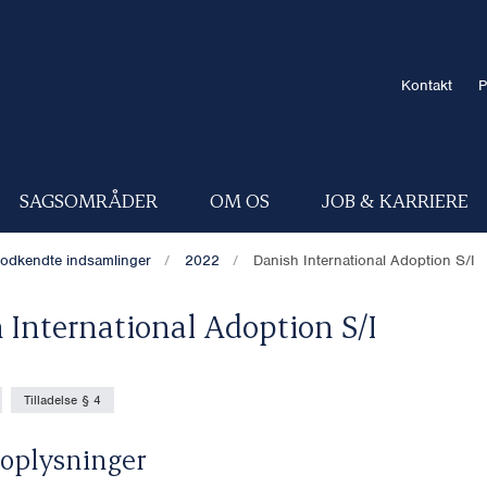
Kontakt
P
SAGSOMRÅDER
OM OS
JOB & KARRIERE
odkendte indsamlinger
2022
Danish International Adoption S/I
 International Adoption S/I
Tilladelse § 4
oplysninger