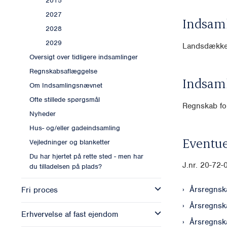
2015
2027
Indsam
2028
2029
Landsdække
Oversigt over tidligere indsamlinger
Regnskabsaflæggelse
Indsam
Om Indsamlingsnævnet
Ofte stillede spørgsmål
Regnskab for
Nyheder
Hus- og/eller gadeindsamling
Eventue
Vejledninger og blanketter
Du har hjertet på rette sted - men har
J.nr. 20-72
du tilladelsen på plads?
Årsregnsk
Fri proces
Årsregnsk
Erhvervelse af fast ejendom
Årsregnsk