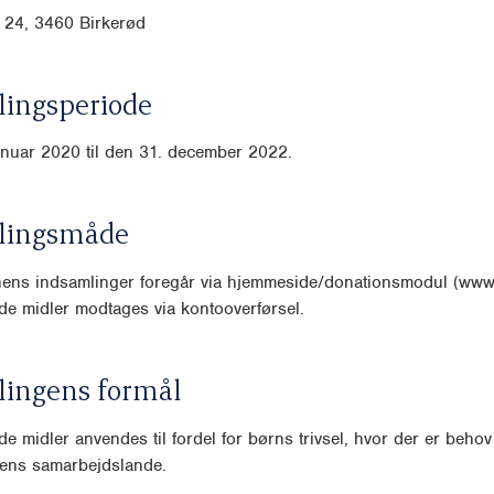
24, 3460 Birkerød
ingsperiode
anuar 2020 til den 31. december 2022.
lingsmåde
nens indsamlinger foregår via hjemmeside/donationsmodul (www.d
e midler modtages via kontooverførsel.
lingens formål
e midler anvendes til fordel for børns trivsel, hvor der er behov 
nens samarbejdslande.