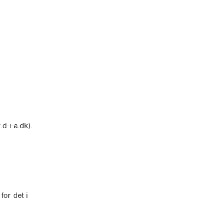
-i-a.dk).
for det i