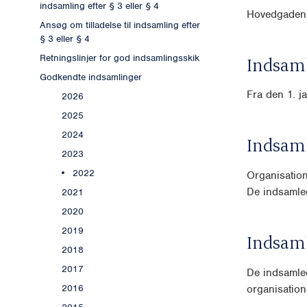
indsamling efter § 3 eller § 4
Hovedgaden 
Ansøg om tilladelse til indsamling efter
§ 3 eller § 4
Retningslinjer for god indsamlingsskik
Indsaml
Godkendte indsamlinger
Fra den 1. j
2026
2025
2024
Indsam
2023
2022
Organisatio
De indsamled
2021
2020
2019
Indsam
2018
2017
De indsamled
organisatio
2016