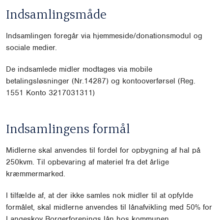
Indsamlingsmåde
Indsamlingen foregår via hjemmeside/donationsmodul og
sociale medier.
De indsamlede midler modtages via mobile
betalingsløsninger (Nr.14287) og kontooverførsel (Reg.
1551 Konto 3217031311)
Indsamlingens formål
Midlerne skal anvendes til fordel for opbygning af hal på
250kvm. Til opbevaring af materiel fra det årlige
kræmmermarked.
I tilfælde af, at der ikke samles nok midler til at opfylde
formålet, skal midlerne anvendes til lånafvikling med 50% for
Langeskov Borgerforenings lån hos kommunen.