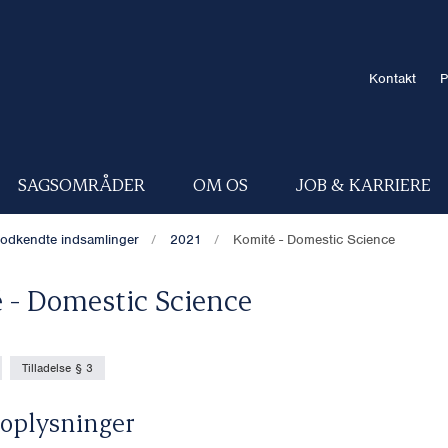
Kontakt
P
SAGSOMRÅDER
OM OS
JOB & KARRIERE
odkendte indsamlinger
2021
Komité - Domestic Science
 - Domestic Science
Tilladelse § 3
oplysninger