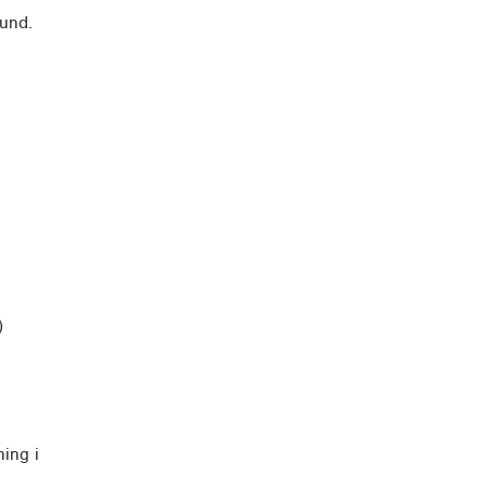
Lund.
)
ning i