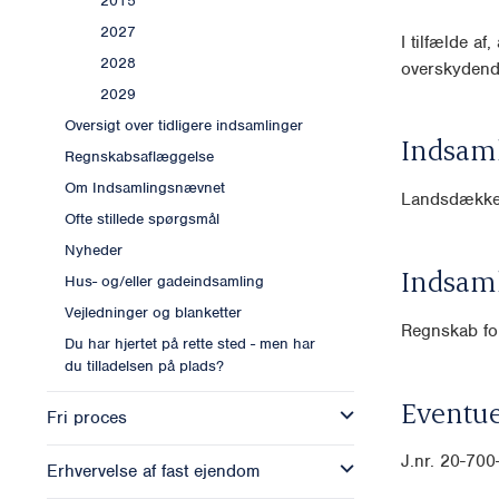
2015
2027
I tilfælde af
2028
overskydende
2029
Oversigt over tidligere indsamlinger
Indsam
Regnskabsaflæggelse
Om Indsamlingsnævnet
Landsdække
Ofte stillede spørgsmål
Nyheder
Indsam
Hus- og/eller gadeindsamling
Vejledninger og blanketter
Regnskab for
Du har hjertet på rette sted - men har
du tilladelsen på plads?
Eventue
Fri proces
J.nr. 20-70
Erhvervelse af fast ejendom