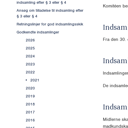
indsamling efter § 3 eller § 4
Komitéen bes
Ansøg om tilladelse til indsamling efter
§ 3 eller § 4
Retningslinjer for god indsamlingsskik
Indsaml
Godkendte indsamlinger
Fra den 30. 
2026
2025
2024
Indsam
2023
2022
Indsamlinge
2021
De indsamle
2020
2019
2018
Indsam
2017
Midlerne ska
2016
madkundska