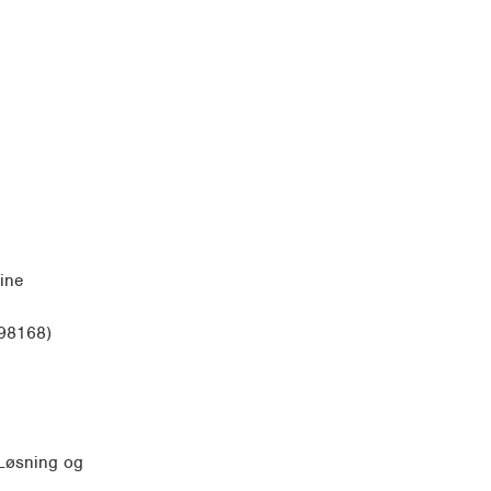
ine
298168)
 Løsning og