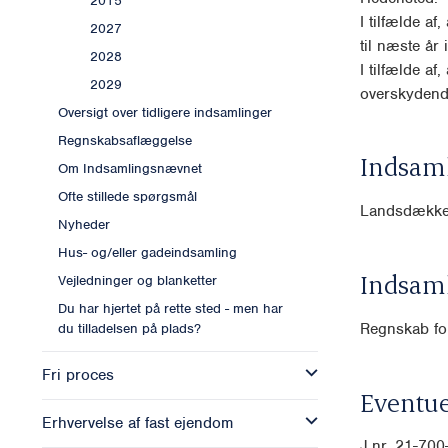
2015
I tilfælde af
2027
til næste år 
2028
I tilfælde af
2029
overskydende
Oversigt over tidligere indsamlinger
Regnskabsaflæggelse
Indsam
Om Indsamlingsnævnet
Ofte stillede spørgsmål
Landsdækk
Nyheder
Hus- og/eller gadeindsamling
Indsam
Vejledninger og blanketter
Du har hjertet på rette sted - men har
Regnskab for
du tilladelsen på plads?
Fri proces
Eventue
Erhvervelse af fast ejendom
J.nr. 21-70