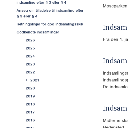
indsamling efter § 3 eller § 4
Moseparken
Ansøg om tilladelse til indsamling efter
§ 3 eller § 4
Retningslinjer for god indsamlingsskik
Indsaml
Godkendte indsamlinger
Fra den 1. j
2026
2025
2024
Indsam
2023
2022
Indsamlingen
indsamlings
2021
De indsamle
2020
2019
2018
Indsam
2017
Midlerne ska
2016
Hedensted.