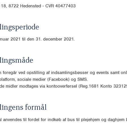
 18, 8722 Hedensted - CVR 40477403
ingsperiode
anuar 2021 til den 31. december 2021.
lingsmåde
 foregår ved opstilling af indsamlingsbøsser og events samt onl
platform, sociale medier (Facebook) og SMS.
de midler modtages via kontooverførsel (Reg.1681 Konto 3231
lingens formål
l anvendes til fordel for indkøb af bus til plejehjem og daghjem