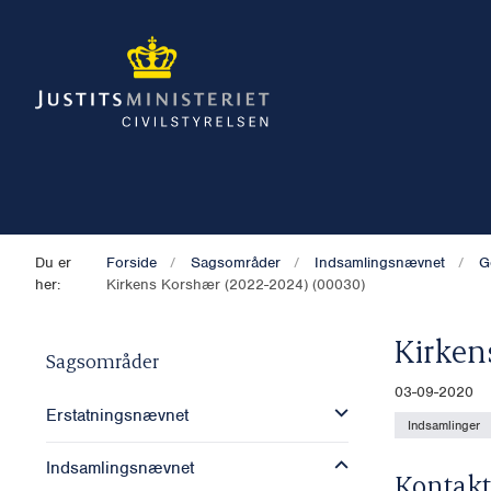
Du er
Forside
Sagsområder
Indsamlingsnævnet
G
her:
Kirkens Korshær (2022-2024) (00030)
Kirken
Sagsområder
03-09-2020
Erstatningsnævnet
Indsamlinger
Indsamlingsnævnet
Kontakt