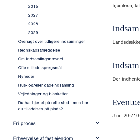
hjemløse, f
2015
2027
2028
Indsam
2029
Oversigt over tidligere indsamlinger
Landsdække
Regnskabsaflæggelse
Om Indsamlingsnævnet
Indsam
Ofte stillede spørgsmål
Nyheder
Der indhente
Hus- og/eller gadeindsamling
Vejledninger og blanketter
Eventue
Du har hjertet på rette sted - men har
du tilladelsen på plads?
J.nr. 20-71
Fri proces
Erhvervelse af fast ejendom