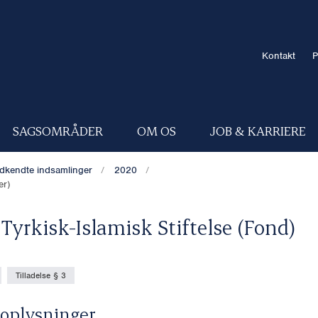
Kontakt
P
SAGSOMRÅDER
OM OS
JOB & KARRIERE
dkendte indsamlinger
2020
er)
Tyrkisk-Islamisk Stiftelse (Fond)
Tilladelse § 3
oplysninger