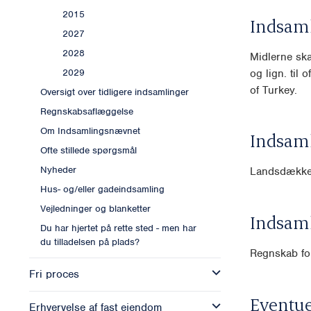
2015
Indsam
2027
2028
Midlerne ska
og lign. til
2029
of Turkey.
Oversigt over tidligere indsamlinger
Regnskabsaflæggelse
Om Indsamlingsnævnet
Indsam
Ofte stillede spørgsmål
Nyheder
Landsdække
Hus- og/eller gadeindsamling
Vejledninger og blanketter
Indsam
Du har hjertet på rette sted - men har
du tilladelsen på plads?
Regnskab for
Fri proces
Eventue
Erhvervelse af fast ejendom