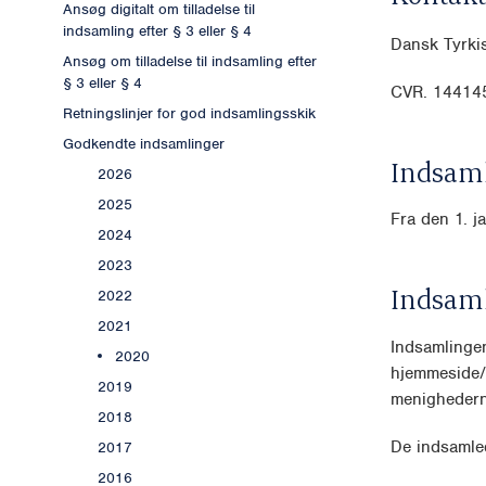
Ansøg digitalt om tilladelse til
indsamling efter § 3 eller § 4
Dansk Tyrkis
Ansøg om tilladelse til indsamling efter
§ 3 eller § 4
CVR. 14414
Retningslinjer for god indsamlingsskik
Godkendte indsamlinger
Indsaml
2026
2025
Fra den 1. j
2024
2023
Indsam
2022
2021
Indsamlingen
2020
hjemmeside/d
2019
menighederne
2018
De indsamled
2017
2016