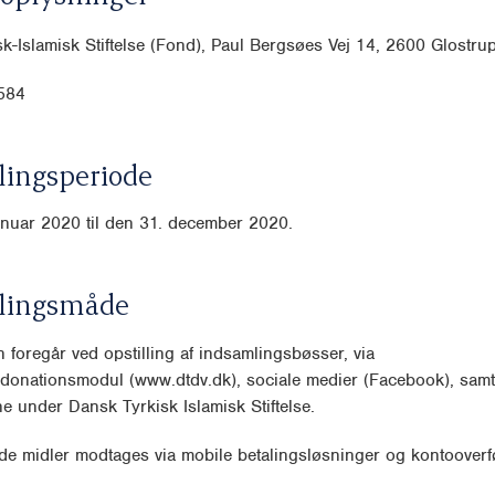
k-Islamisk Stiftelse (Fond), Paul Bergsøes Vej 14, 2600 Glostru
584
ingsperiode
anuar 2020 til den 31. december 2020.
lingsmåde
 foregår ved opstilling af indsamlingsbøsser, via
onationsmodul (www.dtdv.dk), sociale medier (Facebook), samt 
 under Dansk Tyrkisk Islamisk Stiftelse.
e midler modtages via mobile betalingsløsninger og kontooverfø