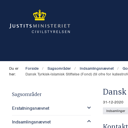
Du er
Forside
Sagsområder
Indsamlingsnævnet
Go
her:
Dansk Tyrkisk-Islamisk Stiftelse (Fond) (til ofre for katestrof
Dansk 
Sagsområder
31-12-2020
Erstatningsnævnet
Indsamlinger
Indsamlingsnævnet
Kontakt