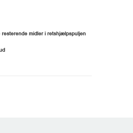
resterende midler i retshjælpspuljen
kud